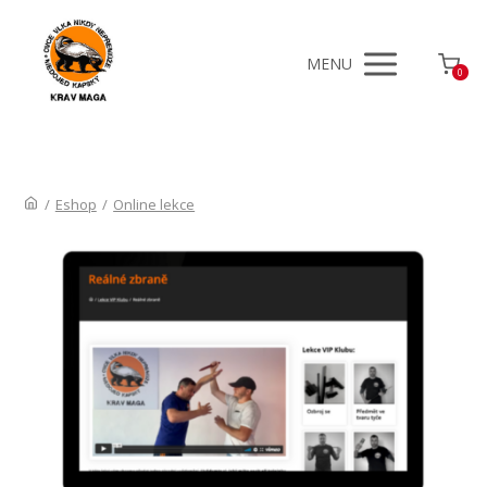
MENU
0
/
Eshop
/
Online lekce