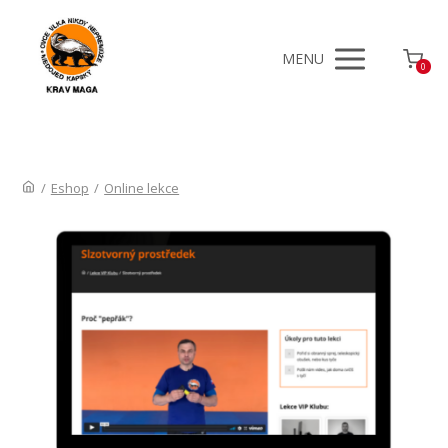
MENU
0
/
Eshop
/
Online lekce