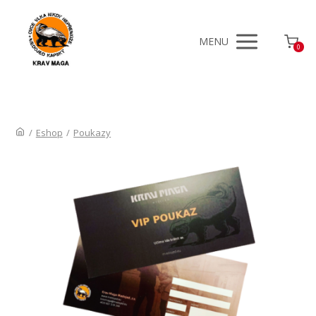
MENU
0
/
Eshop
/
Poukazy