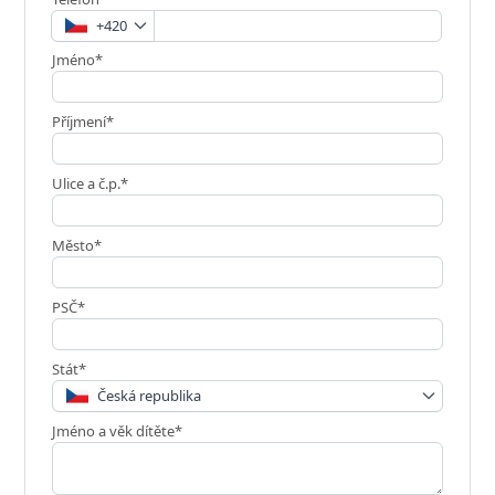
+420
Jméno*
Příjmení*
Ulice a č.p.*
Město*
PSČ*
Stát*
Česká republika
Jméno a věk dítěte*