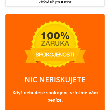
Zbývá už jen
8
míst
NIC NERISKUJETE
Když nebudete spokojeni, vrátíme vám
peníze.