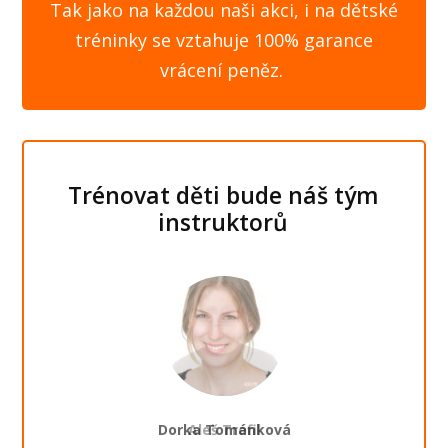
Tak jako na každou naši akci, i na dětské
tréninky se vztahuje 100% garance
vrácení peněz.
Trénovat děti bude náš tým
instruktorů
Dorka Tománková
Rudolf Kotrč
Aleš Trefil
Jiří Řezáč
Hlavní instruktor